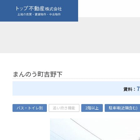
まんのう町吉野下
賃料：
バス・トイレ別
追い炊き機能
2階以上
駐車場(近隣含む)