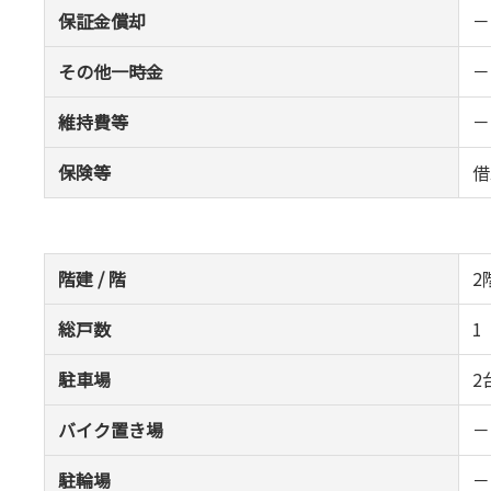
保証金償却
－
その他一時金
－
維持費等
－
保険等
借
階建 / 階
2
総戸数
1
駐車場
2
バイク置き場
－
駐輪場
－