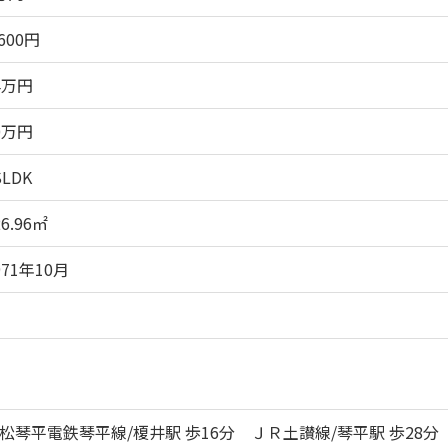
,600円
4万円
0万円
SLDK
26.96㎡
971年10月
松琴平電鉄琴平線/榎井駅 歩16分 ＪＲ土讃線/琴平駅 歩28分