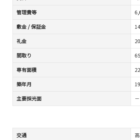
管理費等
6
敷金 / 保証金
1
礼金
2
間取り
6
専有面積
2
築年月
1
主要採光面
－
交通
高