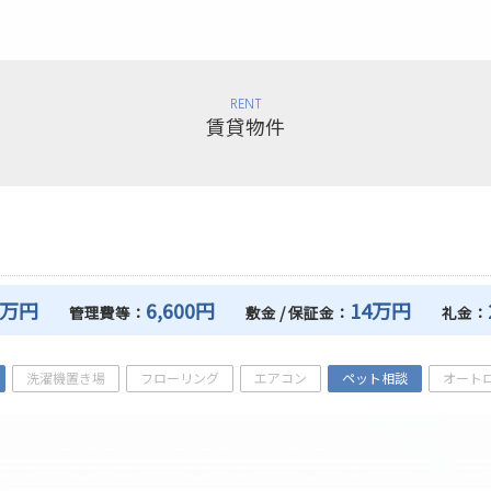
RENT
賃貸物件
7万円
6,600円
14万円
管理費等：
敷金 / 保証金：
礼金：
洗濯機置き場
フローリング
エアコン
ペット相談
オート